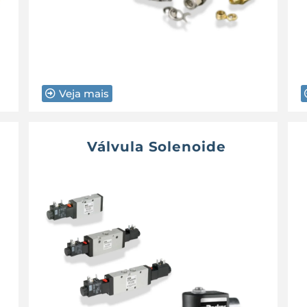
Veja mais
–
Válvula Solenoide